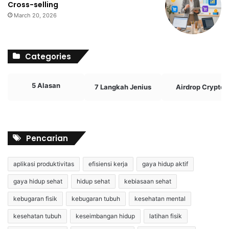
Cross-selling
March 20, 2026
Categories
5 Alasan
7 Langkah Jenius
Airdrop Crypto
Pencarian
aplikasi produktivitas
efisiensi kerja
gaya hidup aktif
gaya hidup sehat
hidup sehat
kebiasaan sehat
kebugaran fisik
kebugaran tubuh
kesehatan mental
kesehatan tubuh
keseimbangan hidup
latihan fisik