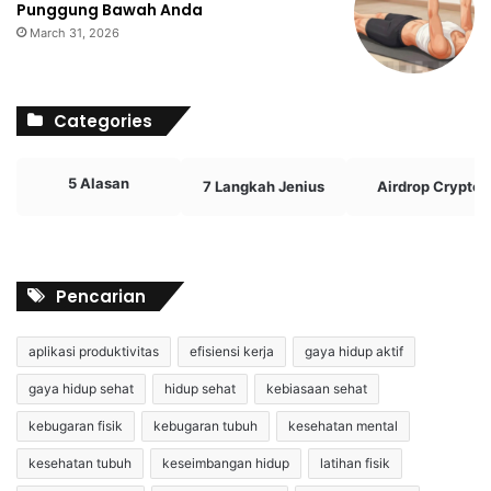
Punggung Bawah Anda
March 31, 2026
Categories
5 Alasan
7 Langkah Jenius
Airdrop Crypto
Pencarian
aplikasi produktivitas
efisiensi kerja
gaya hidup aktif
gaya hidup sehat
hidup sehat
kebiasaan sehat
kebugaran fisik
kebugaran tubuh
kesehatan mental
kesehatan tubuh
keseimbangan hidup
latihan fisik