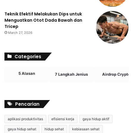
Teknik Efektif Melakukan Dips untuk
Menguatkan Otot Dada Bawah dan
Tricep
March 27, 2026
Categories
5 Alasan
7 Langkah Jenius
Airdrop Crypto
Pencarian
aplikasi produktivitas
efisiensi kerja
gaya hidup aktif
gaya hidup sehat
hidup sehat
kebiasaan sehat