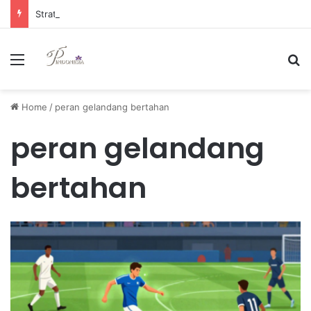
Strategi Manajemen Keuangan Efektif untuk Unggul di Industri E-commerce yang Kompetitif
Menu
Se
Home
/
peran gelandang bertahan
peran gelandang
bertahan