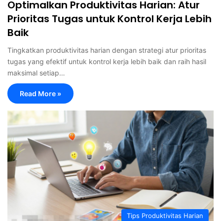
Optimalkan Produktivitas Harian: Atur
Prioritas Tugas untuk Kontrol Kerja Lebih
Baik
Tingkatkan produktivitas harian dengan strategi atur prioritas
tugas yang efektif untuk kontrol kerja lebih baik dan raih hasil
maksimal setiap…
Read More »
Tips Produktivitas Harian