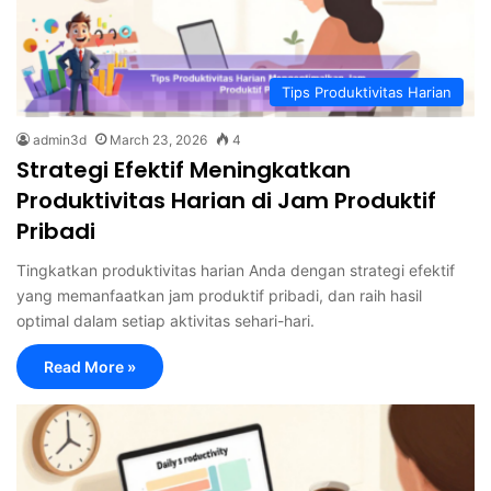
Tips Produktivitas Harian
admin3d
March 23, 2026
4
Strategi Efektif Meningkatkan
Produktivitas Harian di Jam Produktif
Pribadi
Tingkatkan produktivitas harian Anda dengan strategi efektif
yang memanfaatkan jam produktif pribadi, dan raih hasil
optimal dalam setiap aktivitas sehari-hari.
Read More »