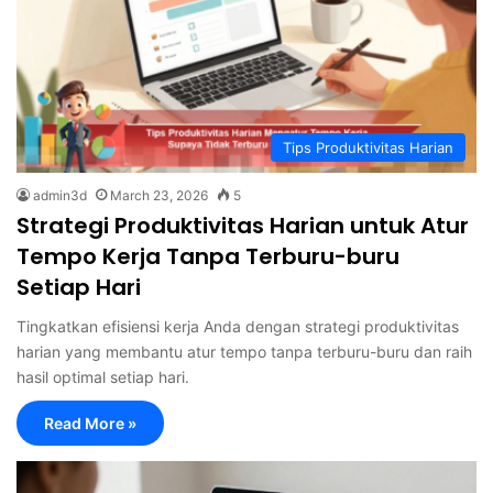
Tips Produktivitas Harian
admin3d
March 23, 2026
5
Strategi Produktivitas Harian untuk Atur
Tempo Kerja Tanpa Terburu-buru
Setiap Hari
Tingkatkan efisiensi kerja Anda dengan strategi produktivitas
harian yang membantu atur tempo tanpa terburu-buru dan raih
hasil optimal setiap hari.
Read More »