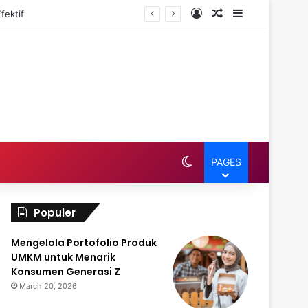
Log In
Random Article
Sidebar
fektif
Switch skin
PAGES
Populer
Mengelola Portofolio Produk
UMKM untuk Menarik
Konsumen Generasi Z
March 20, 2026