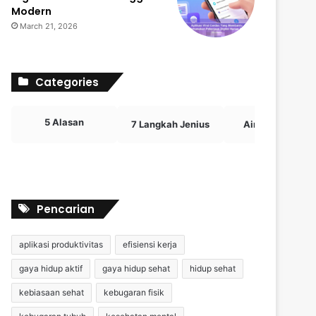
Modern
March 21, 2026
Categories
5 Alasan
7 Langkah Jenius
Airdrop Crypto
Pencarian
aplikasi produktivitas
efisiensi kerja
gaya hidup aktif
gaya hidup sehat
hidup sehat
kebiasaan sehat
kebugaran fisik