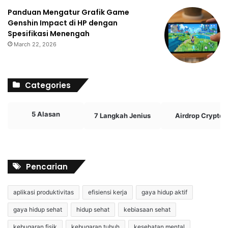
Panduan Mengatur Grafik Game
Genshin Impact di HP dengan
Spesifikasi Menengah
March 22, 2026
Categories
5 Alasan
7 Langkah Jenius
Airdrop Crypto
Pencarian
aplikasi produktivitas
efisiensi kerja
gaya hidup aktif
gaya hidup sehat
hidup sehat
kebiasaan sehat
kebugaran fisik
kebugaran tubuh
kesehatan mental