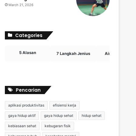
March 21, 2026
Categories
5 Alasan
7 Langkah Jenius
Airdrop Crypto
Pencarian
aplikasi produktivitas
efisiensi kerja
gaya hidup aktif
gaya hidup sehat
hidup sehat
kebiasaan sehat
kebugaran fisik