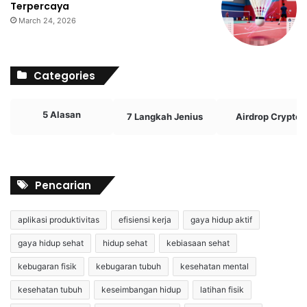
Terpercaya
March 24, 2026
Categories
5 Alasan
7 Langkah Jenius
Airdrop Crypto
Pencarian
aplikasi produktivitas
efisiensi kerja
gaya hidup aktif
gaya hidup sehat
hidup sehat
kebiasaan sehat
kebugaran fisik
kebugaran tubuh
kesehatan mental
kesehatan tubuh
keseimbangan hidup
latihan fisik