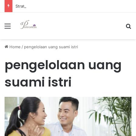
Strategi Manajemen Keuangan Efektif untuk Unggul di Industri E-commerce yang Kompetitif
Menu
Se
Home
/
pengelolaan uang suami istri
pengelolaan uang
suami istri