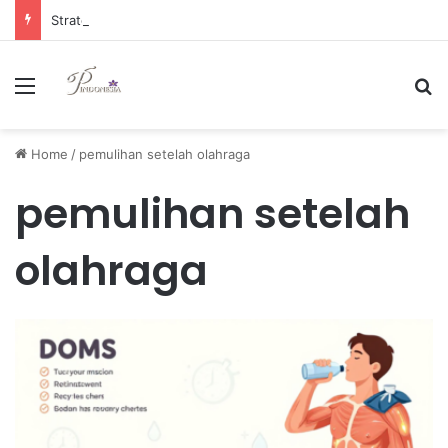
Strategi Manajemen Keuangan Efektif untuk Unggul di Industri E-commerce yang Kompetitif
Menu
Se
Home
/
pemulihan setelah olahraga
pemulihan setelah
olahraga