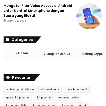
Mengatur Fitur Voice Access di Android
untuk Kontrol Smartphone dengan
Suara yang Efektif
March 22, 2026
Categories
5 Alasan
7 Langkah Jenius
Airdrop Crypto
Pencarian
aplikasi produktivitas
efisiensi kerja
gaya hidup aktif
gaya hidup sehat
hidup sehat
kebiasaan sehat
kebugaran fisik
kebugaran tubuh
kesehatan mental