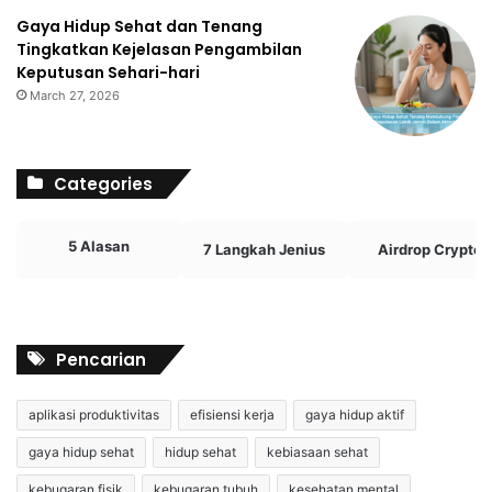
Gaya Hidup Sehat dan Tenang
Tingkatkan Kejelasan Pengambilan
Keputusan Sehari-hari
March 27, 2026
Categories
5 Alasan
7 Langkah Jenius
Airdrop Crypto
Pencarian
aplikasi produktivitas
efisiensi kerja
gaya hidup aktif
gaya hidup sehat
hidup sehat
kebiasaan sehat
kebugaran fisik
kebugaran tubuh
kesehatan mental