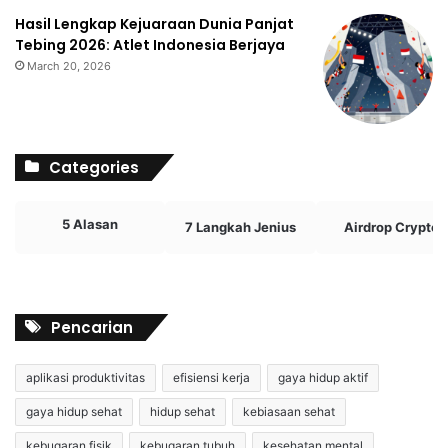
Hasil Lengkap Kejuaraan Dunia Panjat
Tebing 2026: Atlet Indonesia Berjaya
March 20, 2026
Categories
5 Alasan
7 Langkah Jenius
Airdrop Crypto
Pencarian
aplikasi produktivitas
efisiensi kerja
gaya hidup aktif
gaya hidup sehat
hidup sehat
kebiasaan sehat
kebugaran fisik
kebugaran tubuh
kesehatan mental