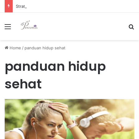
Strategi Manajemen Keuangan Efektif untuk Unggul di Industri E-commerce yang Kompetitif
Menu
Se
Home
/
panduan hidup sehat
panduan hidup
sehat