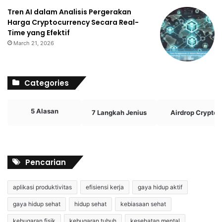
Tren AI dalam Analisis Pergerakan
Harga Cryptocurrency Secara Real-
Time yang Efektif
March 21, 2026
Categories
5 Alasan
7 Langkah Jenius
Airdrop Crypto
Pencarian
aplikasi produktivitas
efisiensi kerja
gaya hidup aktif
gaya hidup sehat
hidup sehat
kebiasaan sehat
kebugaran fisik
kebugaran tubuh
kesehatan mental