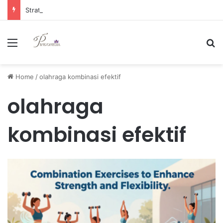
Strategi Manajemen Keuangan Efektif untuk Unggul di Industri E-commerce yang Kompetitif
Menu
Se
Home
/
olahraga kombinasi efektif
olahraga
kombinasi efektif