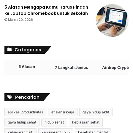
5 Alasan Mengapa Kamu Harus Pindah
ke Laptop Chromebook untuk Sekolah
March 20, 2026
Categories
5 Alasan
7 Langkah Jenius
Airdrop Crypto
Pencarian
aplikasi produktivitas
efisiensi kerja
gaya hidup aktif
gaya hidup sehat
hidup sehat
kebiasaan sehat
kebugaran fisik
kebugaran tubuh
kesehatan mental