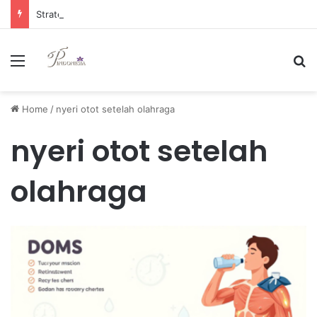
Strategi Manajemen Keuangan Efektif untuk Unggul di Industri E-commerce yang Kompetitif
Menu
Se
Home
/
nyeri otot setelah olahraga
nyeri otot setelah
olahraga