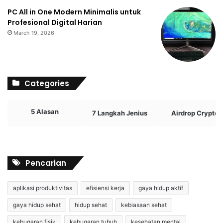
PC All in One Modern Minimalis untuk
Profesional Digital Harian
March 19, 2026
Categories
5 Alasan
7 Langkah Jenius
Airdrop Crypto
Pencarian
aplikasi produktivitas
efisiensi kerja
gaya hidup aktif
gaya hidup sehat
hidup sehat
kebiasaan sehat
kebugaran fisik
kebugaran tubuh
kesehatan mental