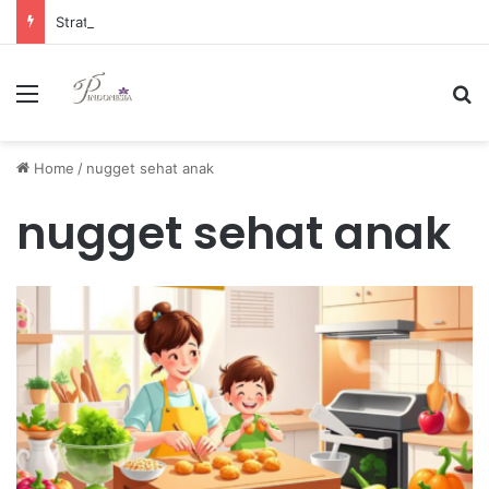
Strategi Manajemen Keuangan Efektif untuk Unggul di Industri E-commerce yang Kompetitif
Menu
Se
Home
/
nugget sehat anak
nugget sehat anak