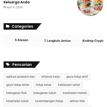
Keluarga Anda
April 4, 2026
Categories
5 Alasan
7 Langkah Jenius
Airdrop Crypto
Pencarian
aplikasi produktivitas
efisiensi kerja
gaya hidup aktif
gaya hidup sehat
hidup sehat
kebiasaan sehat
kebugaran fisik
kebugaran tubuh
kesehatan mental
kesehatan tubuh
keseimbangan hidup
latihan fisik