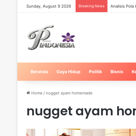
Sunday, August 9 2026
Breaking News
Analisis Pol
Beranda
Gaya Hidup
Politik
Bisnis
K
Home
/
nugget ayam homemade
nugget ayam h