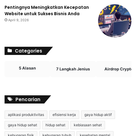
Pentingnya Meningkatkan Kecepatan
Website untuk Sukses Bisnis Anda
April 9, 2026
Categories
5 Alasan
7 Langkah Jenius
Airdrop Crypto
Pencarian
aplikasi produktivitas
efisiensi kerja
gaya hidup aktif
gaya hidup sehat
hidup sehat
kebiasaan sehat
kebugaran fisik
kebugaran tubuh
kesehatan mental