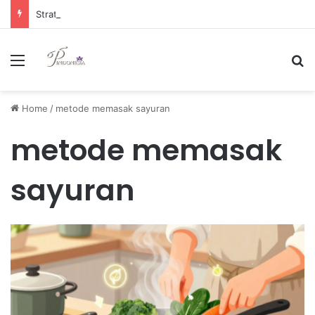
Strategi Manajemen Keuangan Efektif untuk Unggul di Industri E-commerce yang Kompetitif
Menu
Se
Home
/
metode memasak sayuran
metode memasak
sayuran