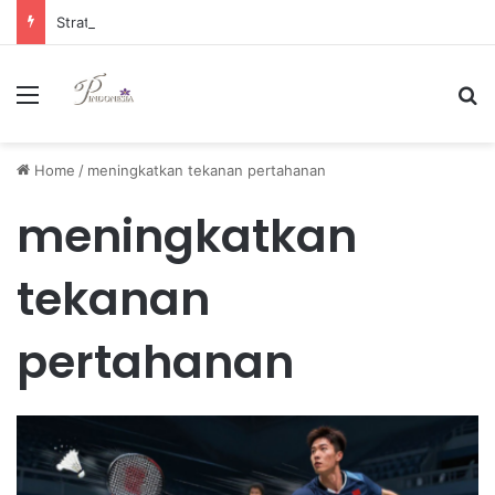
Strategi Manajemen Keuangan Efektif untuk Unggul di Industri E-commerce yang Kompetitif
Menu
Se
Home
/
meningkatkan tekanan pertahanan
meningkatkan
tekanan
pertahanan