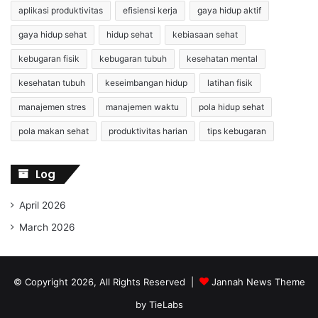
aplikasi produktivitas
efisiensi kerja
gaya hidup aktif
gaya hidup sehat
hidup sehat
kebiasaan sehat
kebugaran fisik
kebugaran tubuh
kesehatan mental
kesehatan tubuh
keseimbangan hidup
latihan fisik
manajemen stres
manajemen waktu
pola hidup sehat
pola makan sehat
produktivitas harian
tips kebugaran
Log
April 2026
March 2026
© Copyright 2026, All Rights Reserved |
Jannah News Theme
by TieLabs