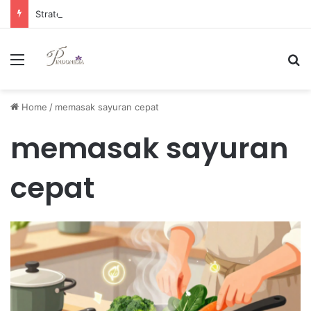
Strategi Manajemen Keuangan Efektif untuk Unggul di Industri E-commerce yang Kompetitif
Menu
Se
Home
/
memasak sayuran cepat
memasak sayuran
cepat