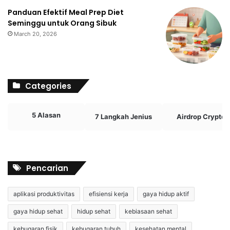
Panduan Efektif Meal Prep Diet
Seminggu untuk Orang Sibuk
March 20, 2026
Categories
5 Alasan
7 Langkah Jenius
Airdrop Crypto
Pencarian
aplikasi produktivitas
efisiensi kerja
gaya hidup aktif
gaya hidup sehat
hidup sehat
kebiasaan sehat
kebugaran fisik
kebugaran tubuh
kesehatan mental