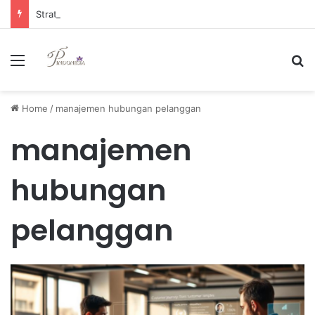
Strategi Manajemen Keuangan Efektif untuk Unggul di Industri E-commerce yang Kompetitif
Menu
Se
Home
/
manajemen hubungan pelanggan
manajemen
hubungan
pelanggan