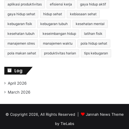
aplikasi produktivitas
efisiensi kerja
gaya hidup aktif
gaya hidup sehat
hidup sehat
kebiasaan sehat
kebugaran fisik
kebugaran tubuh
kesehatan mental
kesehatan tubuh
keseimbangan hidup
latihan fisik
manajemen stres
manajemen waktu
pola hidup sehat
pola makan sehat
produktivitas harian
tips kebugaran
Log
April 2026
March 2026
© Copyright 2026, All Rights Reserved |
Jannah News Theme
by TieLabs