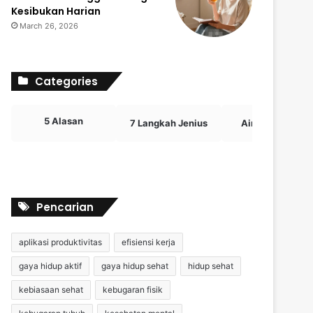
Kesibukan Harian
March 26, 2026
Categories
5 Alasan
7 Langkah Jenius
Airdrop Crypto
Pencarian
aplikasi produktivitas
efisiensi kerja
gaya hidup aktif
gaya hidup sehat
hidup sehat
kebiasaan sehat
kebugaran fisik