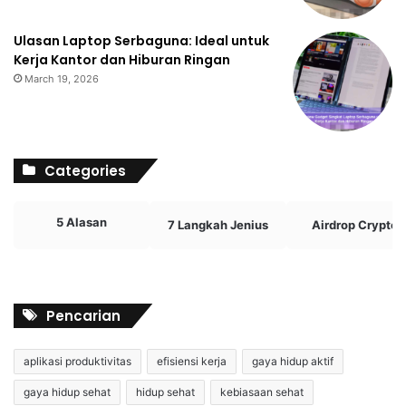
Ulasan Laptop Serbaguna: Ideal untuk
Kerja Kantor dan Hiburan Ringan
March 19, 2026
Categories
5 Alasan
7 Langkah Jenius
Airdrop Crypto
Pencarian
aplikasi produktivitas
efisiensi kerja
gaya hidup aktif
gaya hidup sehat
hidup sehat
kebiasaan sehat