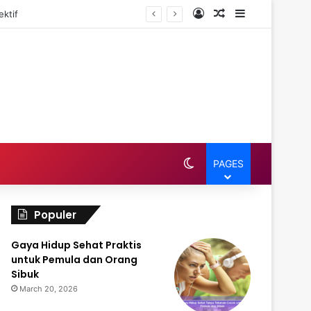
Log In
Random Article
Sidebar
ktif
Switch skin
PAGES
Populer
Gaya Hidup Sehat Praktis
untuk Pemula dan Orang
Sibuk
March 20, 2026