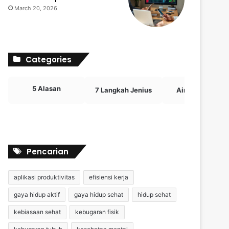
March 20, 2026
Categories
5 Alasan
7 Langkah Jenius
Airdrop Crypto
Pencarian
aplikasi produktivitas
efisiensi kerja
gaya hidup aktif
gaya hidup sehat
hidup sehat
kebiasaan sehat
kebugaran fisik