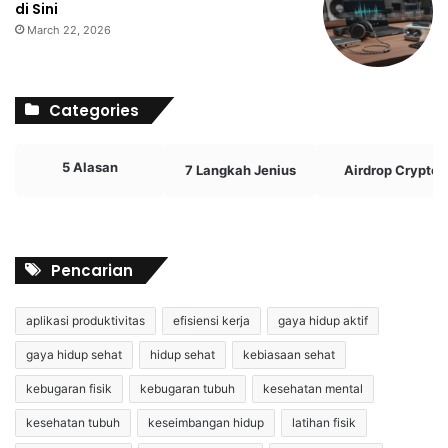
di Sini
March 22, 2026
Categories
5 Alasan
7 Langkah Jenius
Airdrop Crypto
Pencarian
aplikasi produktivitas
efisiensi kerja
gaya hidup aktif
gaya hidup sehat
hidup sehat
kebiasaan sehat
kebugaran fisik
kebugaran tubuh
kesehatan mental
kesehatan tubuh
keseimbangan hidup
latihan fisik