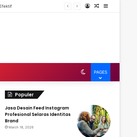
Log In
Random Article
Sidebar
fektif
Switch skin
PAGES
Populer
Jasa Desain Feed Instagram
Profesional Selaras Identitas
Brand
March 18, 2026