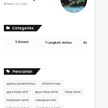
March 23, 2026
Categories
5 Alasan
7 Langkah Jenius
Airdrop Crypto
Pencarian
aplikasi produktivitas
efisiensi kerja
gaya hidup aktif
gaya hidup sehat
hidup sehat
kebiasaan sehat
kebugaran fisik