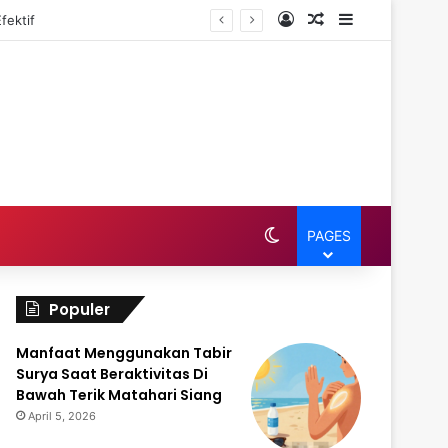
Log In
Random Article
Sidebar
fektif
Switch skin
PAGES
Populer
Manfaat Menggunakan Tabir
Surya Saat Beraktivitas Di
Bawah Terik Matahari Siang
April 5, 2026