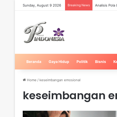
Sunday, August 9 2026
Breaking News
Analisis Pol
Beranda
Gaya Hidup
Politik
Bisnis
K
Home
/
keseimbangan emosional
keseimbangan e