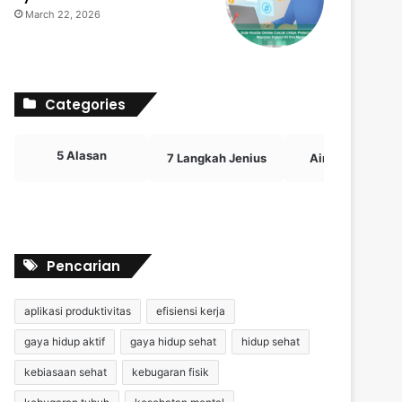
March 22, 2026
Categories
5 Alasan
7 Langkah Jenius
Airdrop Crypto
Pencarian
aplikasi produktivitas
efisiensi kerja
gaya hidup aktif
gaya hidup sehat
hidup sehat
kebiasaan sehat
kebugaran fisik