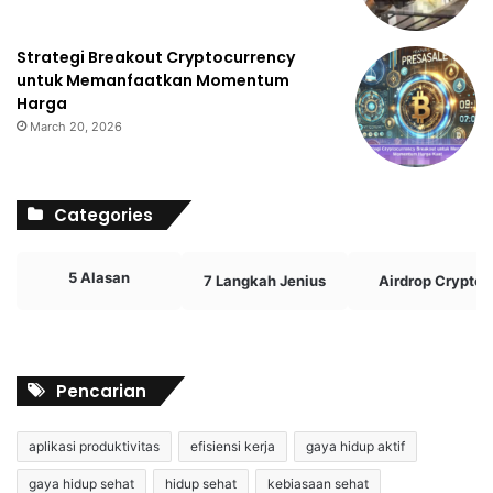
Strategi Breakout Cryptocurrency
untuk Memanfaatkan Momentum
Harga
March 20, 2026
Categories
5 Alasan
7 Langkah Jenius
Airdrop Crypto
Pencarian
aplikasi produktivitas
efisiensi kerja
gaya hidup aktif
gaya hidup sehat
hidup sehat
kebiasaan sehat