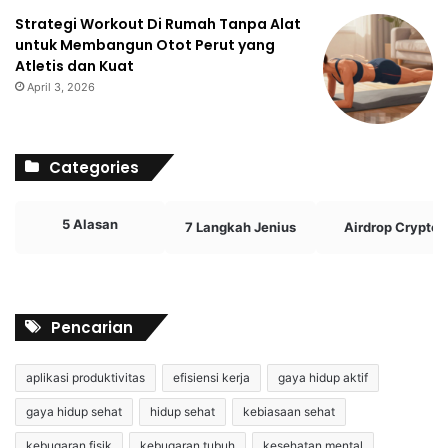
Strategi Workout Di Rumah Tanpa Alat
untuk Membangun Otot Perut yang
Atletis dan Kuat
April 3, 2026
Categories
5 Alasan
7 Langkah Jenius
Airdrop Crypto
Pencarian
aplikasi produktivitas
efisiensi kerja
gaya hidup aktif
gaya hidup sehat
hidup sehat
kebiasaan sehat
kebugaran fisik
kebugaran tubuh
kesehatan mental