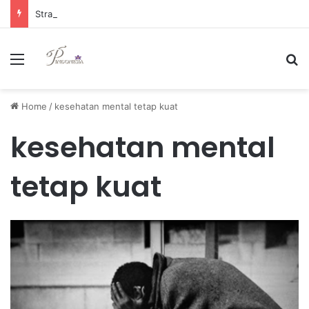
Strategi Manajemen Keuangan Efektif untuk Unggul di Industri E-commerce yang Kompetitif
Menu
Se
Home
/
kesehatan mental tetap kuat
kesehatan mental
tetap kuat