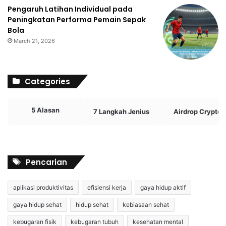
Pengaruh Latihan Individual pada
Peningkatan Performa Pemain Sepak
Bola
March 21, 2026
Categories
5 Alasan
7 Langkah Jenius
Airdrop Crypto
Pencarian
aplikasi produktivitas
efisiensi kerja
gaya hidup aktif
gaya hidup sehat
hidup sehat
kebiasaan sehat
kebugaran fisik
kebugaran tubuh
kesehatan mental