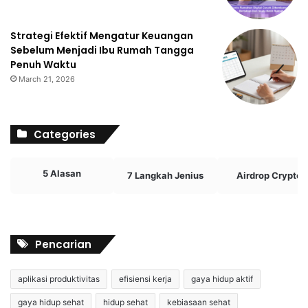
Strategi Efektif Mengatur Keuangan
Sebelum Menjadi Ibu Rumah Tangga
Penuh Waktu
March 21, 2026
Categories
5 Alasan
7 Langkah Jenius
Airdrop Crypto
Pencarian
aplikasi produktivitas
efisiensi kerja
gaya hidup aktif
gaya hidup sehat
hidup sehat
kebiasaan sehat