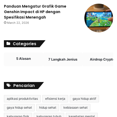
Panduan Mengatur Grafik Game
Genshin Impact di HP dengan
Spesifikasi Menengah
March 22, 2026
Categories
5 Alasan
7 Langkah Jenius
Airdrop Crypto
Pencarian
aplikasi produktivitas
efisiensi kerja
gaya hidup aktif
gaya hidup sehat
hidup sehat
kebiasaan sehat
kebugaran fisik
kebugaran tubuh
kesehatan mental