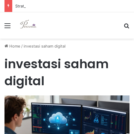
Strategi Manajemen Keuangan Efektif untuk Unggul di Industri E-commerce yang Kompetitif
Menu
Se
Home
/
investasi saham digital
investasi saham
digital