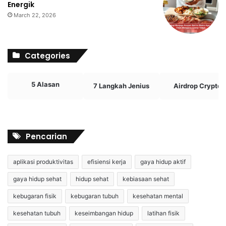
Energik
March 22, 2026
Categories
5 Alasan
7 Langkah Jenius
Airdrop Crypto
Pencarian
aplikasi produktivitas
efisiensi kerja
gaya hidup aktif
gaya hidup sehat
hidup sehat
kebiasaan sehat
kebugaran fisik
kebugaran tubuh
kesehatan mental
kesehatan tubuh
keseimbangan hidup
latihan fisik