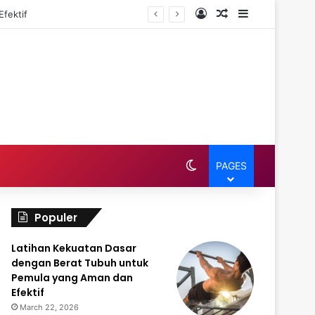
Log In
Random Article
Sidebar
fektif
Switch skin
PAGES
Populer
Latihan Kekuatan Dasar
dengan Berat Tubuh untuk
Pemula yang Aman dan
Efektif
March 22, 2026