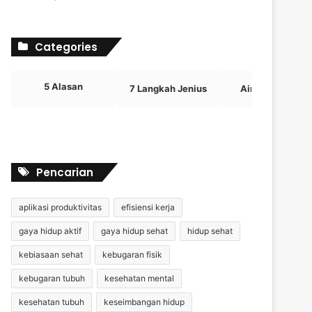
Categories
5 Alasan
7 Langkah Jenius
Airdrop Crypto
Pencarian
aplikasi produktivitas
efisiensi kerja
gaya hidup aktif
gaya hidup sehat
hidup sehat
kebiasaan sehat
kebugaran fisik
kebugaran tubuh
kesehatan mental
kesehatan tubuh
keseimbangan hidup