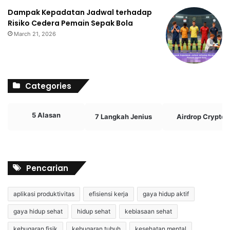
Dampak Kepadatan Jadwal terhadap
Risiko Cedera Pemain Sepak Bola
March 21, 2026
Categories
5 Alasan
7 Langkah Jenius
Airdrop Crypto
Pencarian
aplikasi produktivitas
efisiensi kerja
gaya hidup aktif
gaya hidup sehat
hidup sehat
kebiasaan sehat
kebugaran fisik
kebugaran tubuh
kesehatan mental