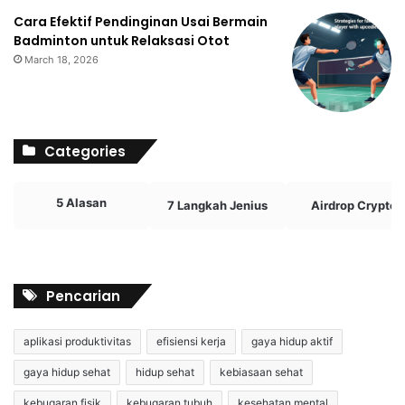
Cara Efektif Pendinginan Usai Bermain
Badminton untuk Relaksasi Otot
March 18, 2026
Categories
5 Alasan
7 Langkah Jenius
Airdrop Crypto
Pencarian
aplikasi produktivitas
efisiensi kerja
gaya hidup aktif
gaya hidup sehat
hidup sehat
kebiasaan sehat
kebugaran fisik
kebugaran tubuh
kesehatan mental