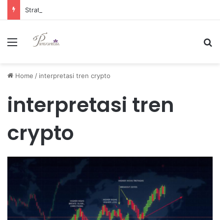
Strategi Manajemen Keuangan Efektif untuk Unggul di Industri E-commerce yang Kompetitif
Menu
Se
Home
/
interpretasi tren crypto
interpretasi tren
crypto