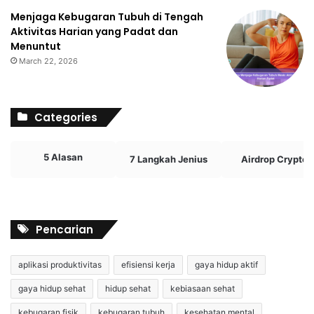
Menjaga Kebugaran Tubuh di Tengah
Aktivitas Harian yang Padat dan
Menuntut
March 22, 2026
Categories
5 Alasan
7 Langkah Jenius
Airdrop Crypto
Pencarian
aplikasi produktivitas
efisiensi kerja
gaya hidup aktif
gaya hidup sehat
hidup sehat
kebiasaan sehat
kebugaran fisik
kebugaran tubuh
kesehatan mental