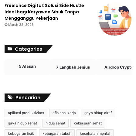
Freelance Digital: Solusi Side Hustle
Ideal bagi Karyawan Sibuk Tanpa
Mengganggu Pekerjaan
March 22, 2026
Categories
5 Alasan
7 Langkah Jenius
Airdrop Crypto
Pencarian
aplikasi produktivitas
efisiensi kerja
gaya hidup aktif
gaya hidup sehat
hidup sehat
kebiasaan sehat
kebugaran fisik
kebugaran tubuh
kesehatan mental