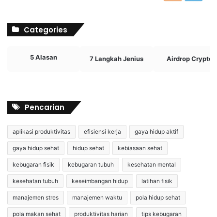
Categories
5 Alasan
7 Langkah Jenius
Airdrop Crypto
Pencarian
aplikasi produktivitas
efisiensi kerja
gaya hidup aktif
gaya hidup sehat
hidup sehat
kebiasaan sehat
kebugaran fisik
kebugaran tubuh
kesehatan mental
kesehatan tubuh
keseimbangan hidup
latihan fisik
manajemen stres
manajemen waktu
pola hidup sehat
pola makan sehat
produktivitas harian
tips kebugaran