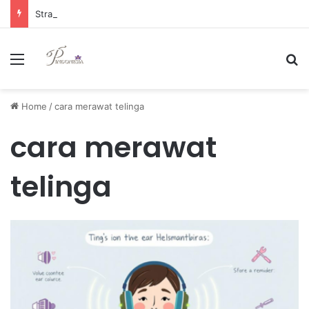
Strategi Manajemen Keuangan Efektif untuk Unggul di Industri E-commerce yang Kompetitif
Menu
Se
Home
/
cara merawat telinga
cara merawat
telinga