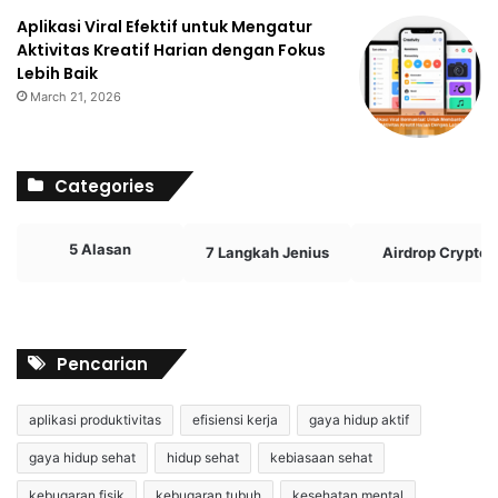
Aplikasi Viral Efektif untuk Mengatur
Aktivitas Kreatif Harian dengan Fokus
Lebih Baik
March 21, 2026
Categories
5 Alasan
7 Langkah Jenius
Airdrop Crypto
Pencarian
aplikasi produktivitas
efisiensi kerja
gaya hidup aktif
gaya hidup sehat
hidup sehat
kebiasaan sehat
kebugaran fisik
kebugaran tubuh
kesehatan mental