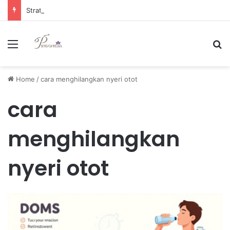
Strategi Manajemen Keuangan Efektif untuk Unggul di Industri E-commerce yang Kompetitif
Menu
Se
Home
/
cara menghilangkan nyeri otot
cara
menghilangkan
nyeri otot