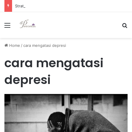
Strategi Manajemen Keuangan Efektif untuk Unggul di Industri E-commerce yang Kompetitif
Menu
Se
Home
/
cara mengatasi depresi
cara mengatasi
depresi