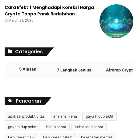
Cara Efektif Menghadapi Koreksi Harga
Crypto Tanpa Panik Berlebihan
March 21, 2026
Categories
5 Alasan
7 Langkah Jenius
Airdrop Crypto
Pencarian
aplikasi produktivitas
efisiensi kerja
gaya hidup aktif
gaya hidup sehat
hidup sehat
kebiasaan sehat
kebugaran fisik
kebugaran tubuh
kesehatan mental