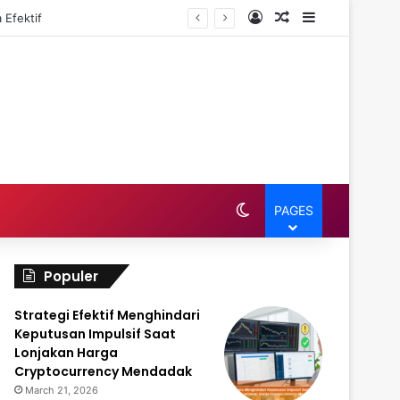
Log In
Random Article
Sidebar
 Efektif
Switch skin
PAGES
Populer
Strategi Efektif Menghindari
Keputusan Impulsif Saat
Lonjakan Harga
Cryptocurrency Mendadak
March 21, 2026