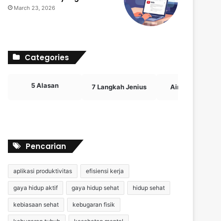
March 23, 2026
Categories
5 Alasan
7 Langkah Jenius
Airdrop Crypto
Pencarian
aplikasi produktivitas
efisiensi kerja
gaya hidup aktif
gaya hidup sehat
hidup sehat
kebiasaan sehat
kebugaran fisik