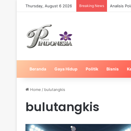
Thursday, August 6 2026
Breaking News
Analisis Po
Beranda
Gaya Hidup
Politik
Bisnis
K
Home
/
bulutangkis
bulutangkis