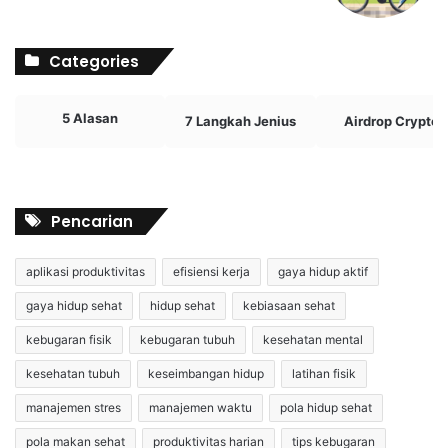
Categories
5 Alasan
7 Langkah Jenius
Airdrop Crypto
Pencarian
aplikasi produktivitas
efisiensi kerja
gaya hidup aktif
gaya hidup sehat
hidup sehat
kebiasaan sehat
kebugaran fisik
kebugaran tubuh
kesehatan mental
kesehatan tubuh
keseimbangan hidup
latihan fisik
manajemen stres
manajemen waktu
pola hidup sehat
pola makan sehat
produktivitas harian
tips kebugaran