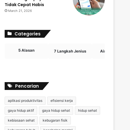
Tidak Cepat Habis
March 21, 2026
Categories
5 Alasan
7 Langkah Jenius
Airdrop Crypto
Pencarian
aplikasi produktivitas
efisiensi kerja
gaya hidup aktif
gaya hidup sehat
hidup sehat
kebiasaan sehat
kebugaran fisik