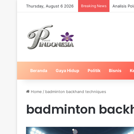
Thursday, August 6 2026
Breaking News
Analisis Po
Beranda
Gaya Hidup
Politik
Bisnis
K
Home
/
badminton backhand techniques
badminton back