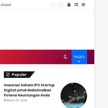
Log In
Random Article
Sidebar
 Efektif
Switch skin
PAGES
Populer
Investasi Saham IPO Startup
Digital untuk Maksimalkan
Potensi Keuntungan Anda
March 23, 2026