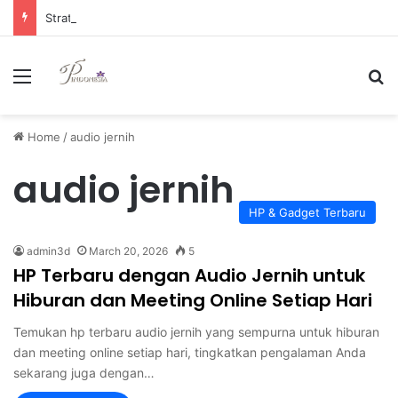
Strategi Manajemen Keuangan Efektif untuk Unggul di Industri E-commerce yang Kompetitif
Menu
Se
Home
/
audio jernih
audio jernih
HP & Gadget Terbaru
admin3d
March 20, 2026
5
HP Terbaru dengan Audio Jernih untuk
Hiburan dan Meeting Online Setiap Hari
Temukan hp terbaru audio jernih yang sempurna untuk hiburan
dan meeting online setiap hari, tingkatkan pengalaman Anda
sekarang juga dengan…