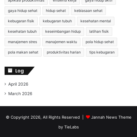
aplikasi produktivitas
efisiensi kerja
gaya hidup aktif
gaya hidup sehat
hidup sehat
kebiasaan sehat
kebugaran fisik
kebugaran tubuh
kesehatan mental
kesehatan tubuh
keseimbangan hidup
latihan fisik
manajemen stres
manajemen waktu
pola hidup sehat
pola makan sehat
produktivitas harian
tips kebugaran
Log
April 2026
March 2026
© Copyright 2026, All Rights Reserved |
Jannah News Theme
by TieLabs