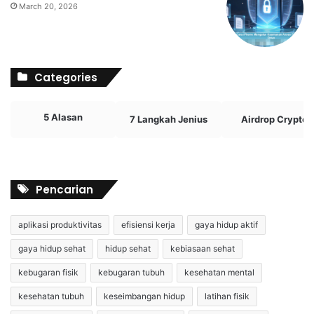
March 20, 2026
Categories
5 Alasan
7 Langkah Jenius
Airdrop Crypto
Pencarian
aplikasi produktivitas
efisiensi kerja
gaya hidup aktif
gaya hidup sehat
hidup sehat
kebiasaan sehat
kebugaran fisik
kebugaran tubuh
kesehatan mental
kesehatan tubuh
keseimbangan hidup
latihan fisik