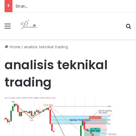
Strategi Manajemen Keuangan Efektif untuk Unggul di Industri E-commerce yang Kompetitif
Menu
Se
Home
/
analisis teknikal trading
analisis teknikal
trading