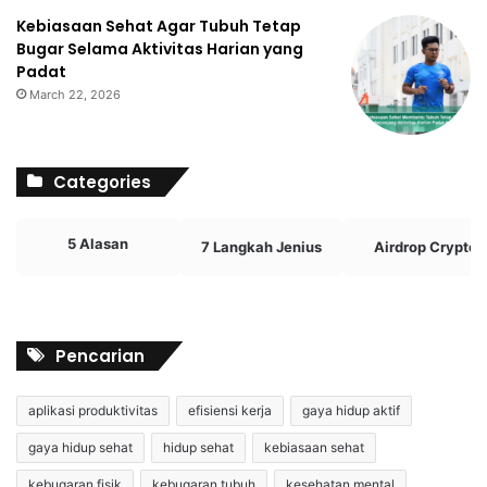
Kebiasaan Sehat Agar Tubuh Tetap
Bugar Selama Aktivitas Harian yang
Padat
March 22, 2026
Categories
5 Alasan
7 Langkah Jenius
Airdrop Crypto
Pencarian
aplikasi produktivitas
efisiensi kerja
gaya hidup aktif
gaya hidup sehat
hidup sehat
kebiasaan sehat
kebugaran fisik
kebugaran tubuh
kesehatan mental