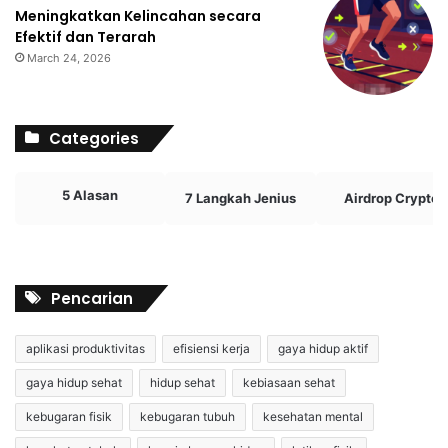
Meningkatkan Kelincahan secara
Efektif dan Terarah
March 24, 2026
Categories
5 Alasan
7 Langkah Jenius
Airdrop Crypto
Pencarian
aplikasi produktivitas
efisiensi kerja
gaya hidup aktif
gaya hidup sehat
hidup sehat
kebiasaan sehat
kebugaran fisik
kebugaran tubuh
kesehatan mental